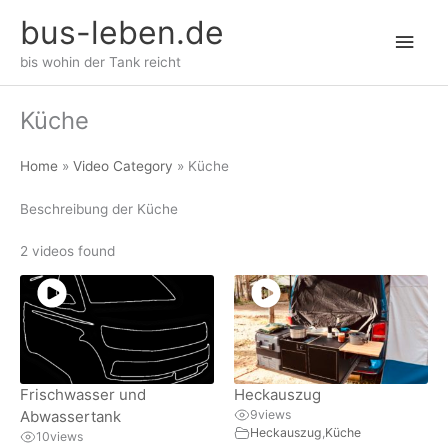
bus-leben.de
Hau
bis wohin der Tank reicht
Küche
Home
»
Video Category
»
Küche
Beschreibung der Küche
2 videos found
Frischwasser und
Heckauszug
Abwassertank
9
views
Heckauszug
,
Küche
10
views